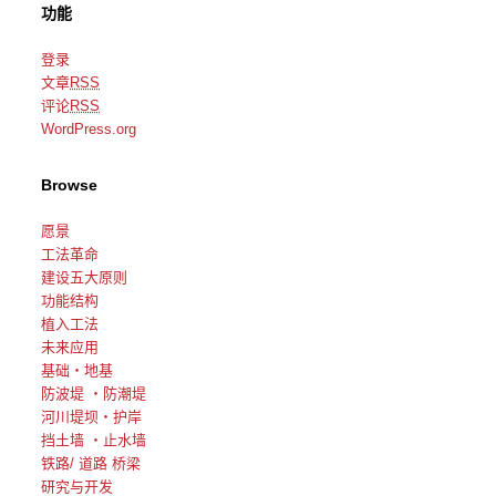
功能
登录
文章
RSS
评论
RSS
WordPress.org
Browse
愿景
工法革命
建设五大原则
功能结构
植入工法
未来应用
基础・地基
防波堤 ・防潮堤
河川堤坝・护岸
挡土墙 ・止水墙
铁路/ 道路 桥梁
研究与开发