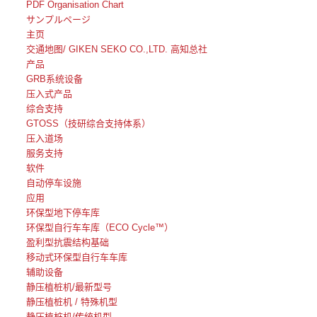
PDF Organisation Chart
サンプルページ
主页
交通地图/ GIKEN SEKO CO.,LTD. 高知总社
产品
GRB系统设备
压入式产品
综合支持
GTOSS（技研综合支持体系）
压入道场
服务支持
软件
自动停车设施
应用
环保型地下停车库
环保型自行车车库（ECO Cycle™）
盈利型抗震结构基础
移动式环保型自行车车库
辅助设备
静压植桩机/最新型号
静压植桩机 / 特殊机型
静压植桩机/传统机型