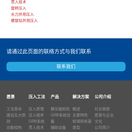
贯入技术
旋转压入
水刀并用压入
螺旋钻并用压入
请通过此页面的联络方式与我们联系
联系我们
愿景
压入工法
产品
解决方案
公司介绍
工法革命
压入原理
静压植桩机
概述
社长致辞
建设五大原
压入程序
GRB系统设
主要特性
愿景与企业
则
GRB系统
备
桩墙和桩基
文化
功能结构
贯入技术
辅助设备
类型
公司简介