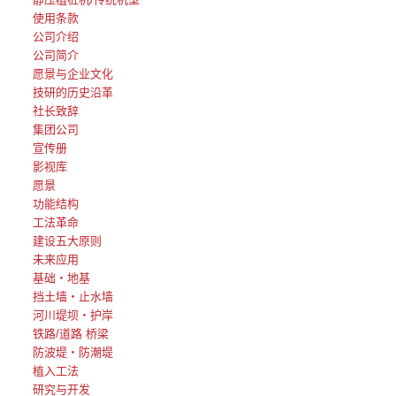
使用条款
公司介绍
公司简介
愿景与企业文化
技研的历史沿革
社长致辞
集团公司
宣传册
影视库
愿景
功能结构
工法革命
建设五大原则
未来应用
基础・地基
挡土墙・止水墙
河川堤坝・护岸
铁路/道路 桥梁
防波堤・防潮堤
植入工法
研究与开发