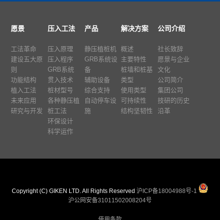
愿景
压入工法
产品
解决方案
公司介绍
工法革命
压入原理
静压植桩机
概述
社长致辞
建设五大原
压入程序
GRB系统设
主要特性
愿景与企业
则
GRB系统
备
桩墙和桩基
文化
功能结构
贯入技术
辅助设备
类型
公司简介
植入工法
桩材型号
综合支持
使用类型
集团公司
未来应用
各种静压植
自动停车设
可持续性
技研的历史
研究与开发
桩工法
施
结构坚韧性
沿革
环保设计
科学运作
Copyright (C) GIKEN LTD. All Rights Reserved
沪ICP备18004988号-1
沪公网安备31011502008204号
使用条款