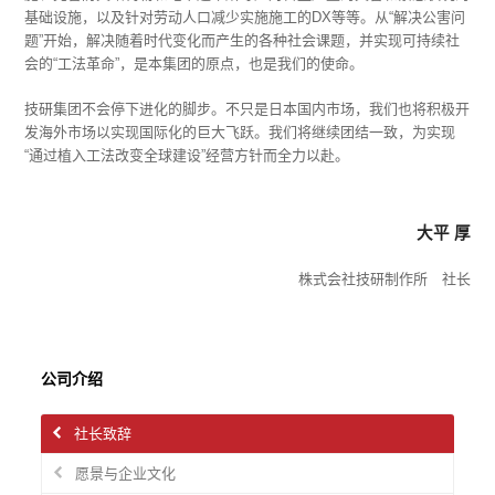
基础设施，以及针对劳动人口减少实施施工的DX等等。从“解决公害问
题”开始，解决随着时代变化而产生的各种社会课题，并实现可持续社
会的“工法革命”，是本集团的原点，也是我们的使命。
技研集团不会停下进化的脚步。不只是日本国内市场，我们也将积极开
发海外市场以实现国际化的巨大飞跃。我们将继续团结一致，为实现
“通过植入工法改变全球建设”经营方针而全力以赴。
大平 厚
株式会社技研制作所
社长
公司介绍
社长致辞
愿景与企业文化