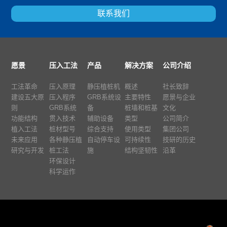
联系我们
愿景
压入工法
产品
解决方案
公司介绍
工法革命
压入原理
静压植桩机
概述
社长致辞
建设五大原
压入程序
GRB系统设
主要特性
愿景与企业
则
GRB系统
备
桩墙和桩基
文化
功能结构
贯入技术
辅助设备
类型
公司简介
植入工法
桩材型号
综合支持
使用类型
集团公司
未来应用
各种静压植
自动停车设
可持续性
技研的历史
研究与开发
桩工法
施
结构坚韧性
沿革
环保设计
科学运作