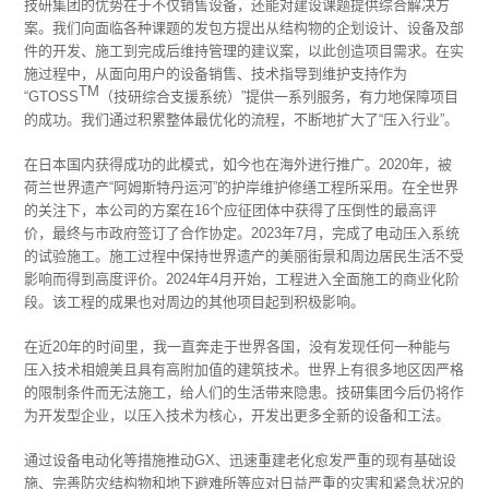
技研集团的优势在于不仅销售设备，还能对建设课题提供综合解决方
案。我们向面临各种课题的发包方提出从结构物的企划设计、设备及部
件的开发、施工到完成后维持管理的建议案，以此创造项目需求。在实
施过程中，从面向用户的设备销售、技术指导到维护支持作为
TM
“GTOSS
（技研综合支援系统）”提供一系列服务，有力地保障项目
的成功。我们通过积累整体最优化的流程，不断地扩大了“压入行业”。
在日本国内获得成功的此模式，如今也在海外进行推广。2020年，被
荷兰世界遗产“阿姆斯特丹运河”的护岸维护修缮工程所采用。在全世界
的关注下，本公司的方案在16个应征团体中获得了压倒性的最高评
价，最终与市政府签订了合作协定。2023年7月，完成了电动压入系统
的试验施工。施工过程中保持世界遗产的美丽街景和周边居民生活不受
影响而得到高度评价。2024年4月开始，工程进入全面施工的商业化阶
段。该工程的成果也对周边的其他项目起到积极影响。
在近20年的时间里，我一直奔走于世界各国，没有发现任何一种能与
压入技术相媲美且具有高附加值的建筑技术。世界上有很多地区因严格
的限制条件而无法施工，给人们的生活带来隐患。技研集团今后仍将作
为开发型企业，以压入技术为核心，开发出更多全新的设备和工法。
通过设备电动化等措施推动GX、迅速重建老化愈发严重的现有基础设
施、完善防灾结构物和地下避难所等应对日益严重的灾害和紧急状况的