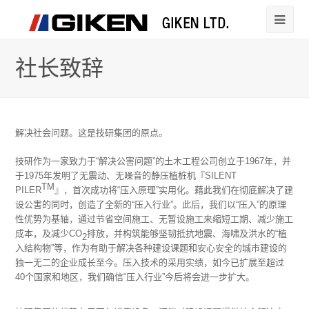
社长致辞
解决社会问题。这是技研集团的原点。
技研作为一家致力于“解决公害问题”的土木工程公司创立于1967年，并
于1975年发明了无震动、无噪音的静压植桩机『SILENT
TM
PILER
』，首次成功将“压入原理”实用化。藉此我们在彻底解决了建
设公害的同时，创造了全新的“压入行业”。此后，我们以“压入”的原理
性优势为基轴，通过节省空间施工、无暂设施工来缩短工期、减少施工
成本，及减少CO
排放，并构筑能够坚韧抵抗地震、海啸及洪水的“植
2
入结构物”等，作为有助于解决各种建设课题和安心安全的城市建设的
独一无二的企业成长至今。压入技术的采用实绩，如今已扩展至超过
40个国家和地区，我们确信“压入行业”今后将会进一步扩大。