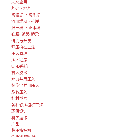
未来应用
基础・地基
防波堤 ・防潮堤
河川堤坝・护岸
挡土墙 ・止水墙
铁路/ 道路 桥梁
研究与开发
静压植桩工法
压入原理
压入程序
GRB系统
贯入技术
水刀并用压入
螺旋钻并用压入
旋转压入
桩材型号
各种静压植桩工法
环保设计
科学运作
产品
静压植桩机
GRB系统设备