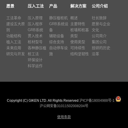
愿景
压入工法
产品
解决方案
公司介绍
工法革命
压入原理
静压植桩机
概述
社长致辞
建设五大原
压入程序
GRB系统设
主要特性
愿景与企业
则
GRB系统
备
桩墙和桩基
文化
功能结构
贯入技术
辅助设备
类型
公司简介
植入工法
桩材型号
综合支持
使用类型
集团公司
未来应用
各种静压植
自动停车设
可持续性
技研的历史
研究与开发
桩工法
施
结构坚韧性
沿革
环保设计
科学运作
Copyright (C) GIKEN LTD. All Rights Reserved
沪ICP备18004988号-1
沪公网安备31011502008204号
使用条款