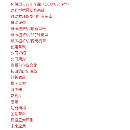
环保型自行车车库（ECO Cycle™）
盈利型抗震结构基础
移动式环保型自行车车库
辅助设备
静压植桩机/最新型号
静压植桩机 / 特殊机型
静压植桩机/传统机型
使用条款
公司介绍
公司简介
愿景与企业文化
技研的历史沿革
社长致辞
集团公司
宣传册
影视库
愿景
功能结构
工法革命
建设五大原则
未来应用